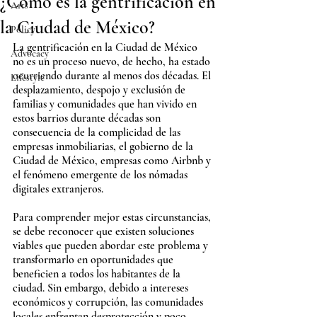
¿Cómo es la gentrificación en
Arts
la Ciudad de México?
Policy
La gentrificación en la Ciudad de México 
Advocacy
no es un proceso nuevo, de hecho, ha estado 
ocurriendo durante al menos dos décadas. El 
Lifestyle
desplazamiento, despojo y exclusión de 
familias y comunidades que han vivido en 
estos barrios durante décadas son 
consecuencia de la complicidad de las 
empresas inmobiliarias, el gobierno de la 
Ciudad de México, empresas como Airbnb y 
el fenómeno emergente de los nómadas 
digitales extranjeros.
Para comprender mejor estas circunstancias, 
se debe reconocer que existen soluciones 
viables que pueden abordar este problema y 
transformarlo en oportunidades que 
beneficien a todos los habitantes de la 
ciudad. Sin embargo, debido a intereses 
económicos y corrupción, las comunidades 
locales enfrentan desprotección y poco 