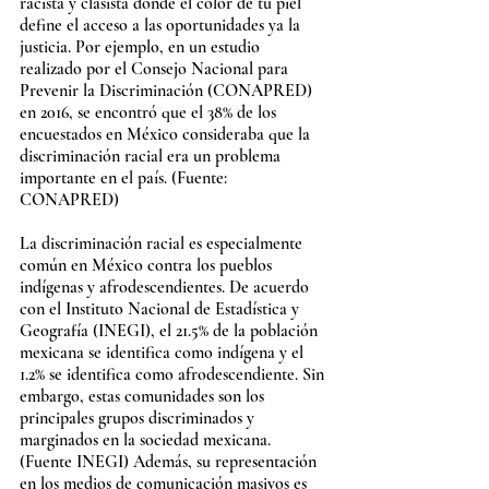
racista y clasista donde el color de tu piel 
define el acceso a las oportunidades ya la 
justicia. Por ejemplo, en un estudio 
realizado por el Consejo Nacional para 
Prevenir la Discriminación (CONAPRED) 
en 2016, se encontró que el 38% de los 
encuestados en México consideraba que la 
discriminación racial era un problema 
importante en el país. (Fuente: 
CONAPRED)
La discriminación racial es especialmente 
común en México contra los pueblos 
indígenas y afrodescendientes. De acuerdo 
con el Instituto Nacional de Estadística y 
Geografía (INEGI), el 21.5% de la población 
mexicana se identifica como indígena y el 
1.2% se identifica como afrodescendiente. Sin 
embargo, estas comunidades son los 
principales grupos discriminados y 
marginados en la sociedad mexicana. 
(Fuente INEGI) Además, su representación 
en los medios de comunicación masivos es 