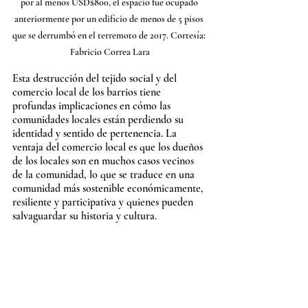
por al menos USD$800, el espacio fue ocupado 
anteriormente por un edificio de menos de 5 pisos 
que se derrumbó en el terremoto de 2017. Cortesía: 
Fabricio Correa Lara
Esta destrucción del tejido social y del 
comercio local de los barrios tiene 
profundas implicaciones en cómo las 
comunidades locales están perdiendo su 
identidad y sentido de pertenencia. La 
ventaja del comercio local es que los dueños 
de los locales son en muchos casos vecinos 
de la comunidad, lo que se traduce en una 
comunidad más sostenible económicamente, 
resiliente y participativa y quienes pueden 
salvaguardar su historia y cultura.