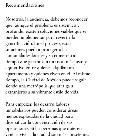
Recomendaciones
Nosotros, la audiencia, debemos reconocer 
que, aunque el problema es sistémico y 
profundo, existen soluciones viables que se 
pueden implementar para revertir la 
gentrificación. En el proceso, estas 
soluciones pueden proteger a las 
comunidades locales y su comercio al 
tiempo que garantizan un trato más justo y 
equitativo entre quienes alquilan un 
apartamento y quienes viven en él. Al mismo 
tiempo, la Ciudad de México puede seguir 
siendo una metrópolis que atraiga a 
extranjeros a su vibrante estilo de vida. 
Para empezar, los desarrolladores 
inmobiliarios pueden considerar áreas 
menos explotadas de la ciudad para 
diversificar la concentración de sus 
operaciones. Si las personas que quieren 
venir a vivir a la ciudad son más conscientes 