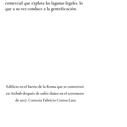
comercial que explota las lagunas legales, lo 
que a su vez conduce a la gentrificación. 
Edificio en el barrio de la Roma que se convertirá 
en Airbnb después de sufrir daños en el terremoto 
de 2017. Cortesía Fabricio Correa Lara
Si eres un nómada digital, ya sea trabajando 
de forma remota, visitando como turista o 
planeando vivir en la Ciudad de México, 