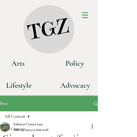
Art
s
P
olicy
Life
style
Advoca
cy
Post
All Content
Fabricio Correa Lara
All Content
Mar 24, 2023
13 min read